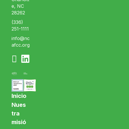
e, NC
28262
(336)
251-1111
info@nc
afcc.org
Inicio
Nues
tra
misió